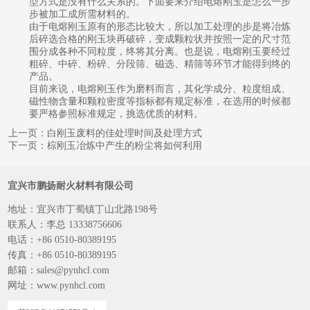
型方式是没有什么关系的。下面要来介绍电熔刚玉是怎么一步
步被加工成所需材料的。
由于电熔刚玉原有的形态比较大，所以加工处理的步是将冶炼
后碎选合格的刚玉块再破碎，变成颗粒状并按照一定的尺寸范
围分成各种不同粒度，终将其分离。也是说，电熔刚玉要经过
粗碎、中碎、粉碎、分段筛、磁选、精筛等环节才能得到终的
产品。
目前来说，电熔刚玉作为磨料而言，其化学成分、粒度组成、
磁性物含量和颗粒密度等指标都有规定标准，在选用的时候都
要严格参照标准规定，挑选优质的材料。
上一页：白刚玉废料的佳处理时间及处理方式
下一页：棕刚玉冶炼中产生的粉尘将如何利用
宜兴市鹏扬耐火材料有限公司
地址：宜兴市丁蜀镇丁山北路198号
联系人：李总 13338756606
电话：+86 0510-80389195
传真：+86 0510-80389195
邮箱：sales@pynhcl.com
网址：www.pynhcl.com